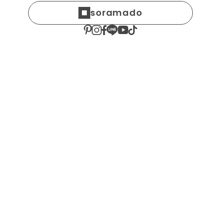
soramado
Partnership Mind!
P
CONTACT
ナガタ建設への仕事のご依頼や
ご相談など、
お気軽に
お問い合わせください。