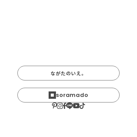
郵便番号 ※
ながたのいえ。
ご住所 ※
soramado
自動入力に続けて番地、建物名まで記入してくださ
い。
メールアドレス ※